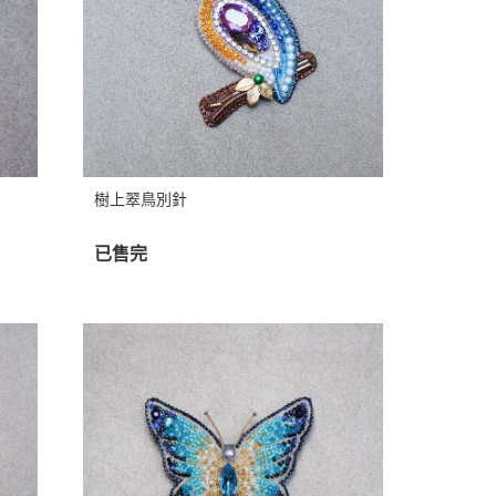
樹上翠鳥別針
已售完