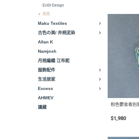
Eclôt Design
薇風
Maku Textiles
古色の美/ 弁柄泥染
Allan K
Namjosh
月桃編織 江布妮
服飾配件
生活居家
Excess
AHMEV
粉色鬱金香別
讓藏
$1,980