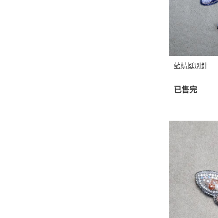
藍蜻蜓別針
已售完