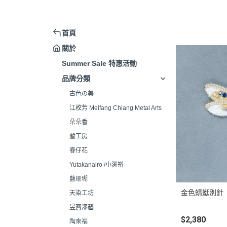
首頁
關於
Summer Sale 特惠活動
品牌分類
古色の美
江枚芳 Meifang Chiang Metal Arts
朵朵香
鏨工房
春仔花
Yutakanairo /小渕裕
藍珊瑚
金色蜻蜓別針
天染工坊
昱寶漆藝
$2,380
陶來福