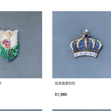
針
加官進爵別針
$1,980