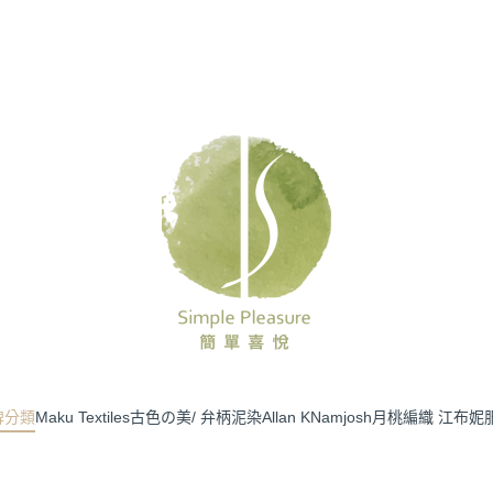
牌分類
Maku Textiles
古色の美/ 弁柄泥染
Allan K
Namjosh
月桃編織 江布妮