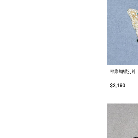
翠綠蝴蝶別針
$2,180