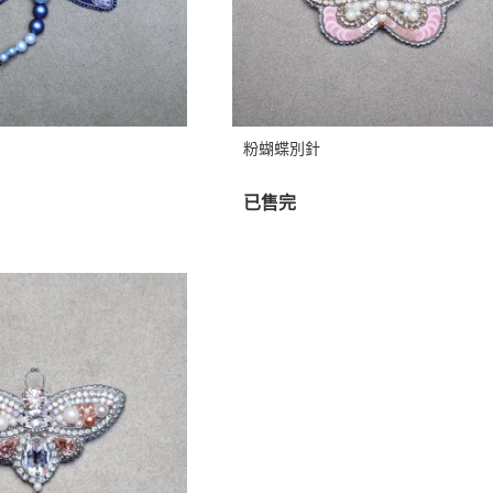
粉蝴蝶別針
已售完