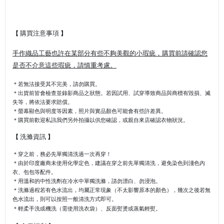
購買注意事項
【
】
手作織品工藝也許在某部分有些不夠美觀的小瑕疵，購買前請確認您
是否不介意這些瑕疵，請慎重考慮。
＊
若無法接受其不完美，請勿購買。
＊出貨前皆會檢查並錄影商品之狀態。若因試用、試穿
導致商品與商標有毀損、滅
失等，將依法要求賠償
。
＊
螢幕顯色與明度等因素，照片與實品顏色可能會有些許差異。
＊
購買前歡迎私訊我們另外拍攝以供您確認，或親自來店確認衣物狀況。
洗滌資訊
【
】
＊穿之前，務必先單獨清洗過一次再穿！
＊由於印度廠商未使用化學定色，建議在穿之前先單獨清洗，避免染色到淺色內
衣、包包等配件。
＊用溫和的中性洗劑在冷水中單獨洗滌，請勿漂白、勿浸泡。
＊洗滌過程若有色水流出，均屬正常現象（不太影響原本的顏色），幾次之後若無
色水流出，則可以按照一般清洗方式即可。
＊輕柔手洗或機洗（需使用洗衣袋）、反面熨燙或蒸氣輕熨。