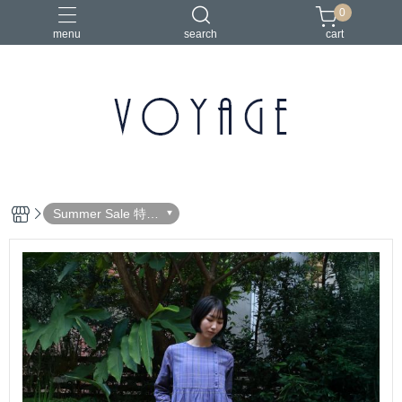
0
menu
search
cart
Summer Sale 特惠
活動