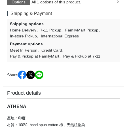
Options
All 1 options of this product.
Shipping & Payment
Shipping options
Home Delivery
7-11 Pickup
FamilyMart Pickup
In-store Pickup
International Express
Payment options
Meet In Person
Credit Card
Pay & Pickup at FamilyMart
Pay & Pickup at 7-11
Share
Product details
ATHENA
產地：印度
材質：10
0% hand-spun cotton 棉
，
天然植物染