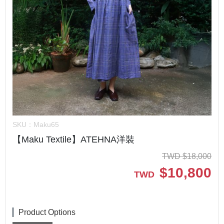
SKU：
Maku65
【Maku Textile】ATEHNA洋裝
TWD
$
18,000
$
10,800
TWD
Product Options