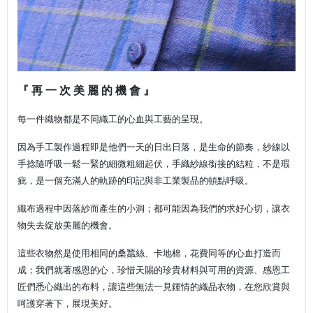
『 再 一 次 美 麗 的 機 會 』
每一件織物都是不同織工的心血與工藝的呈現。
因為手工製作過程即是他們一天的日出日落，是生命的節奏，紗線以
手捻隨呼吸一鬆一緊的細微粗細起伏，手織紗線銜接的結粒，不是瑕
疵，是一個充滿人的軌跡的印記與非工業製品的頓點呼吸。
織布過程中因落紗而產生的小洞；都可能因為我們的求好心切，讓衣
物失去綻放美麗的機會。
這些衣物然是使用相同的桑蠶絲、卡地棉，花費同等的心血打造而
成；我們就著感恩的心，珍惜天賜的珍貴材料與可用的資源、感恩工
匠們悉心織出的布料，讓這些無法一見鍾情的織品衣物，在您欣賞與
呵護穿著下，展現美好。