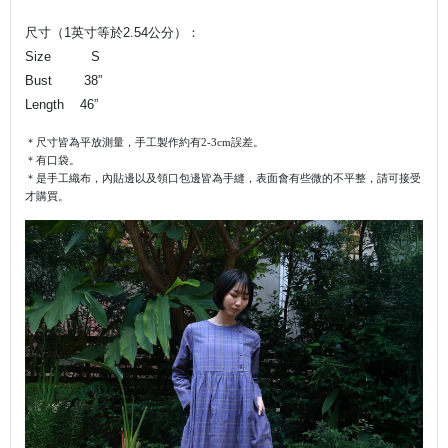
尺寸（1英寸等於2.54公分）：
Size S
Bust 38”
Length 46”
＊尺寸皆為平放測量，手工製作約有
2-3cm
誤差。
＊有口袋。
＊是手工織布，內貼邊以及領口包邊皆為手縫，
表面會有些微的不平整，
請可接受
才購買。