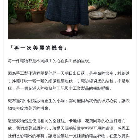
『 再 一 次 美 麗 的 機 會 』
每一件織物都是不同織工的心血與工藝的呈現。
因為手工製作過程即是他們一天的日出日落，是生命的節奏，紗線以
手捻隨呼吸一鬆一緊的細微粗細起伏，手織紗線銜接的結粒，不是瑕
疵，是一個充滿人的軌跡的印記與非工業製品的頓點呼吸。
織布過程中因落紗而產生的小洞；都可能因為我們的求好心切，讓衣
物失去綻放美麗的機會。
這些衣物然是使用相同的桑蠶絲、卡地棉，花費同等的心血打造而
成；我們就著感恩的心，珍惜天賜的珍貴材料與可用的資源、感恩工
匠們悉心織出的布料，讓這些無法一見鍾情的織品衣物，在您欣賞與