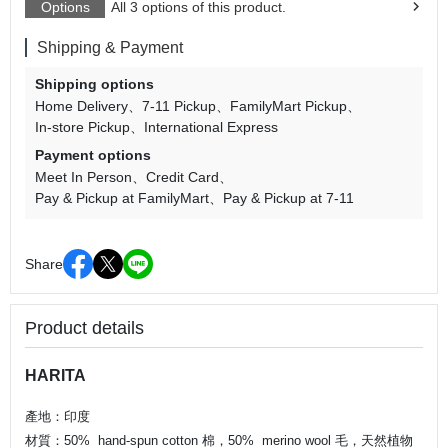
Options
All 3 options of this product.
Shipping & Payment
Shipping options
Home Delivery
7-11 Pickup
FamilyMart Pickup
In-store Pickup
International Express
Payment options
Meet In Person
Credit Card
Pay & Pickup at FamilyMart
Pay & Pickup at 7-11
Share
Product details
HARITA
產地：印度
材質：5
0% hand-spun cotton 棉
，
5
0% merino wool 毛，
天然植物