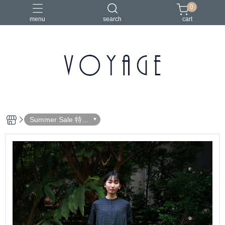
0
menu
search
cart
Summer Sale 特惠
活動