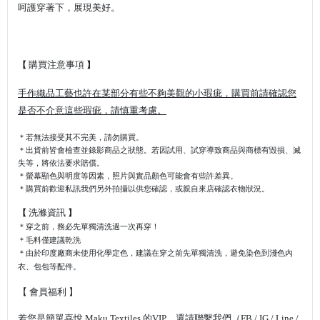
呵護穿著下，展現美好。
購買注意事項
【
】
手作織品工藝也許在某部分有些不夠美觀的小瑕疵，購買前請確認您
是否不介意這些瑕疵，請慎重考慮。
＊
若無法接受其不完美，請勿購買。
＊出貨前皆會檢查並錄影商品之狀態。若因試用、試穿
導致商品與商標有毀損、滅
失等，將依法要求賠償
。
＊
螢幕顯色與明度等因素，照片與實品顏色可能會有些許差異。
＊
購買前歡迎私訊我們另外拍攝以供您確認，或親自來店確認衣物狀況。
洗滌資訊
【
】
＊穿之前，務必先單獨清洗過一次再穿！
＊毛料僅建議乾洗
＊由於印度廠商未使用化學定色，建議在穿之前先單獨清洗，避免染色到淺色內
衣、包包等配件。
【
會員福利
】
若您是簡單喜悅 Maku Textiles 的VIP，還請聯繫我們（FB / IG / Line /