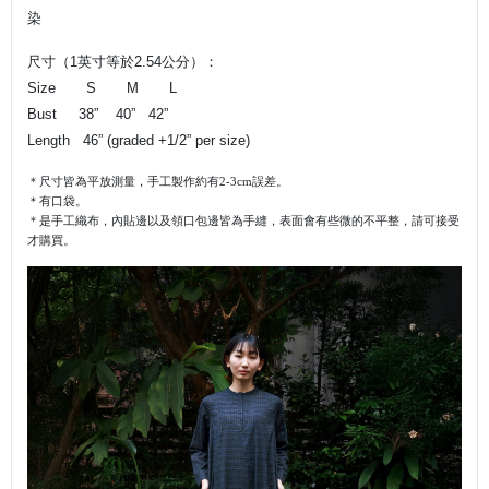
染
尺寸（1英寸等於2.54公分）：
Size S M L
Bust 38” 40” 42”
Length 46” (graded +1/2” per size)
＊尺寸皆為平放測量，手工製作約有
2-3cm
誤差。
＊有口袋。
＊是手工織布，內貼邊以及領口包邊皆為手縫，
表面會有些微的不平整，
請可接受
才購買。