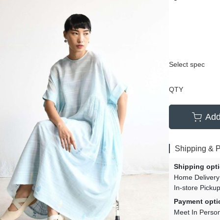
Select spec
QTY
Add
Shipping & 
Shipping opt
Home Delivery
In-store Picku
Payment opti
Meet In Perso