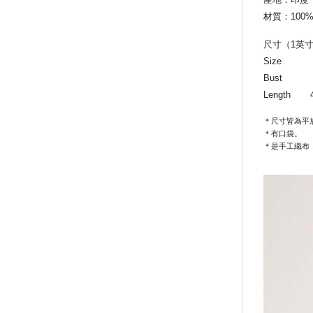
材質：10
0
尺寸（1英寸
Siz
Bust 
Length 
＊尺寸皆為平
＊有口袋。
＊是手工織布