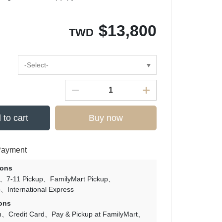
$
13,800
TWD
-Select-
 to cart
Buy now
Payment
ions
7-11 Pickup
FamilyMart Pickup
p
International Express
ons
n
Credit Card
Pay & Pickup at FamilyMart