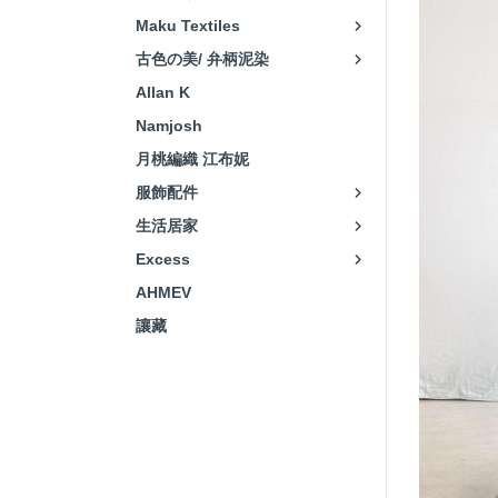
Maku Textiles
古色の美/ 弁柄泥染
Allan K
Namjosh
月桃編織 江布妮
服飾配件
生活居家
Excess
AHMEV
讓藏