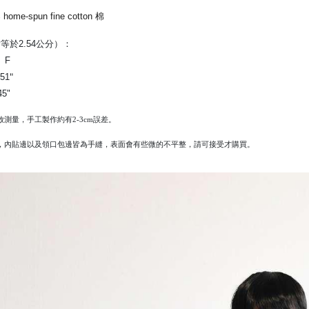
%
home-spun fine cotton 棉
等於2.54公分）：
e F
"
51
45"
放測量，手工製作約有
2-3cm
誤差。
，內貼邊以及領口包邊皆為手縫，
表面會有些微的不平整，
請可接受才購買。