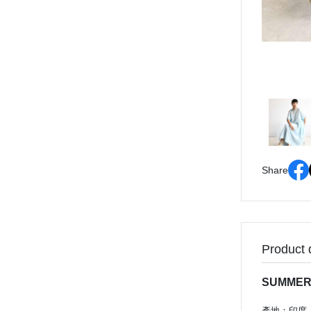
Share
Product 
SUMME
產地：印度