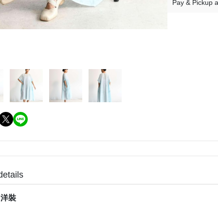
Pay & Pickup a
details
R洋裝