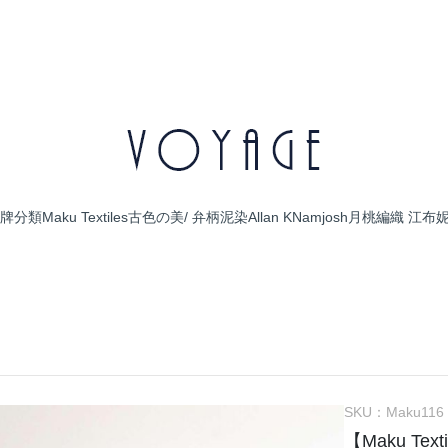
牌分類
Maku Textiles
古色の美/ 弁柄泥染
Allan K
Namjosh
月桃編織 江布
SKU：
Maku116
【Maku Tex