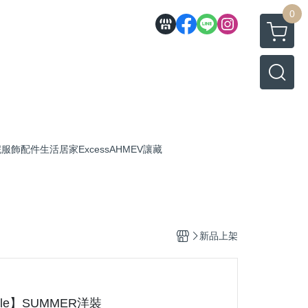
0
妮
服飾配件
生活居家
Excess
AHMEV
讓藏
新品上架
tile】SUMMER洋裝