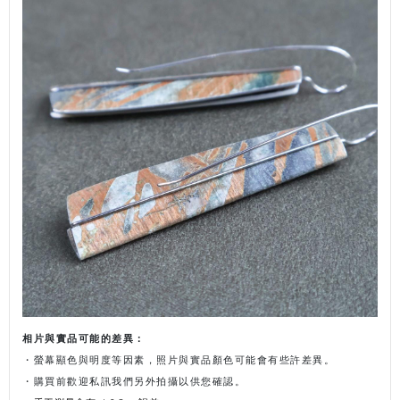
相片與實品可能的差異：
・螢幕顯色與明度等因素，照片與實品顏色可能會有些許差異。
・購買前歡迎私訊我們另外拍攝以供您確認。