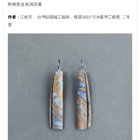
附精美盒裝與證書
作者
：
江枚芳 台灣鋁陽極工藝師，
獲選
2023 TCA臺灣工藝獎 二等
獎