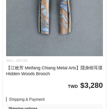
SKU：
MFC65
【江枚芳 Meifang Chiang Metal Arts】隱身樹耳環
Hidden Woods Brooch
$
3,280
TWD
Shipping & Payment
Shipping options