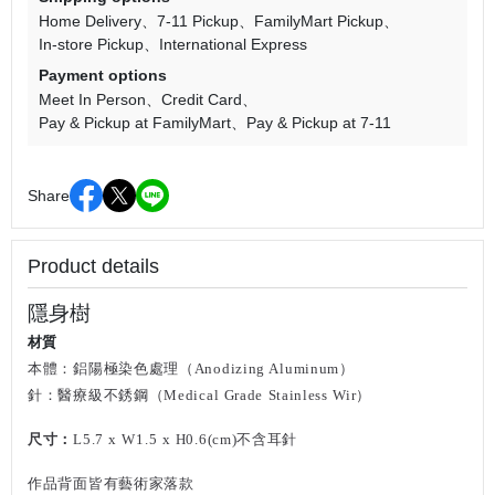
Home Delivery
7-11 Pickup
FamilyMart Pickup
In-store Pickup
International Express
Payment options
Meet In Person
Credit Card
Pay & Pickup at FamilyMart
Pay & Pickup at 7-11
Share
Product details
隱身樹
材質
本體：鋁陽極染色處理（
Anodizing Aluminum）
針：醫療級不銹鋼
（
Medical Grade Stainless Wir
）
尺寸：
L5.7 x W1.5
x H0.6
(cm)不含耳針
作品背面皆有藝術家落款