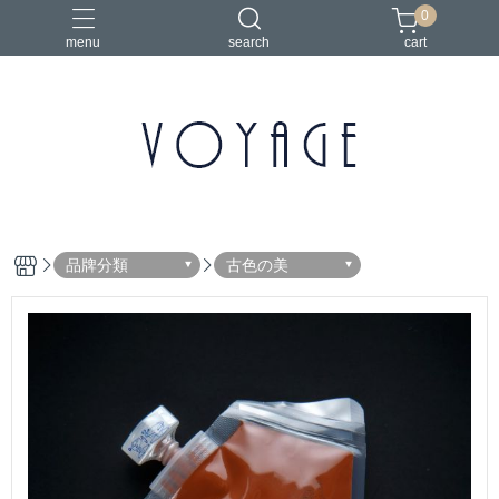
0
menu
search
cart
品牌分類
古色の美