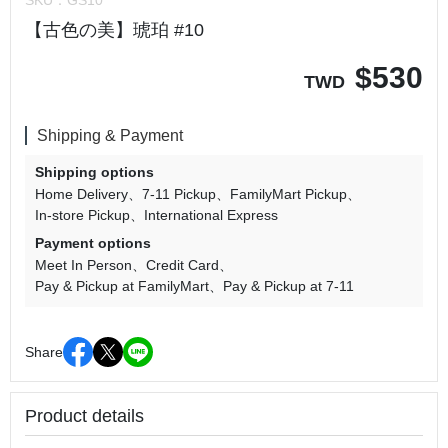
SKU：
GS10
【古色の美】琥珀 #10
$
530
TWD
Shipping & Payment
Shipping options
Home Delivery
7-11 Pickup
FamilyMart Pickup
In-store Pickup
International Express
Payment options
Meet In Person
Credit Card
Pay & Pickup at FamilyMart
Pay & Pickup at 7-11
Share
Product details