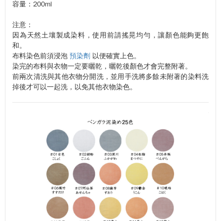
容量：200ml
注意：
因為天然土壤製成染料，使用前請搖晃均勻，讓顏色能夠更飽
和。
布料染色前須浸泡
預染劑
以便確實上色。
染完的布料與衣物一定要曬乾，曬乾後顏色才會完整附著。
前兩次清洗與其他衣物分開洗，並用手洗將多餘未附著的
染料
洗
掉後才可以一起洗，以免其他衣物染色。