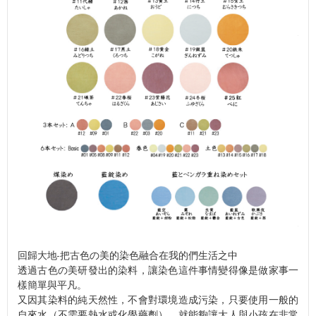
回歸大地-把古色の美的染色融合在我的們生活之中
透過古色の美研發出的染料，讓染色這件事情變得像是做家事一
樣簡單與平凡。
又因其染料的純天然性，不會對環境造成污染，只要使用一般的
自來水（不需要熱水或化學藥劑），就能夠讓大人與小孩在非常