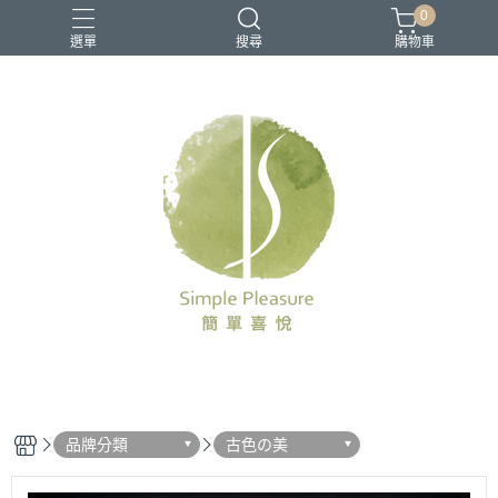
0
選單
搜尋
購物車
品牌分類
古色の美