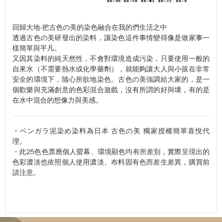
回歸大地-把古色の美的染色融合在我的們生活之中
透過古色の美研發出的染料，讓染色這件事情變得像是做家事一
樣簡單與平凡。
又因其染料的純天然性，不會對環境造成污染，只要使用一般的
自來水（不需要熱水或化學藥劑），就能夠讓大人與小孩在非常
安全的環境下，隨心所欲地染色。古色の美強調給大家的，是一
個歡樂與充滿創意的色彩混合遊戲，沒有所謂的好與壞，有的是
在水中混合的想像力與美感。
・ベンガラ泥染め染料為日本 古色の美 獨家授權簡單喜悅代
理。
・此25色色票應個人螢幕、環境顯色均有所差別，實際呈現出的
色彩濃淡也依照個人使用濃淡、布料固有色而差生差異，購買前
請注意。