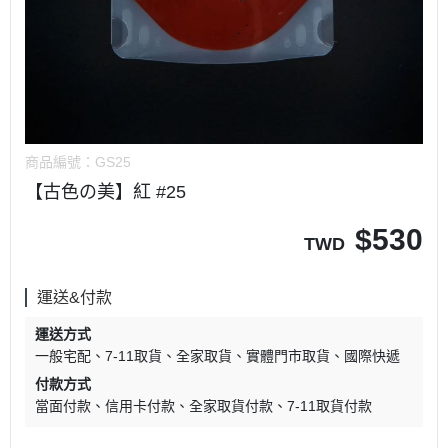
商品編號：
GS25
【古色の美】紅 #25
$
530
TWD
運送&付款
運送方式
一般宅配
7-11取貨
全家取貨
實體門市取貨
國際快遞
付款方式
當面付款
信用卡付款
全家取貨付款
7-11取貨付款