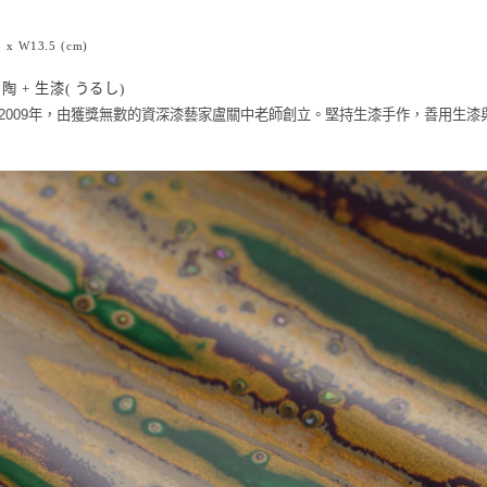
5
x
W13.5 (cm)
陶
+ 生漆( うるし)
2009
年，由獲獎無數的資深漆藝家盧關中老師創立。
堅持生漆手作，善用生漆