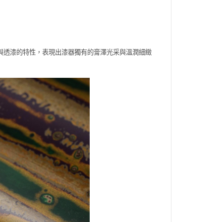
與透漆的特性，表現出漆器獨有的膏澤光采與溫潤細緻