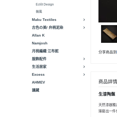
Eclôt Design
薇風
Maku Textiles
古色の美/ 弁柄泥染
Allan K
Namjosh
月桃編織 江布妮
分享商品到
服飾配件
生活居家
Excess
商品詳
AHMEV
讓藏
生漆陶盤
天然漆器獨
琢磨出一件