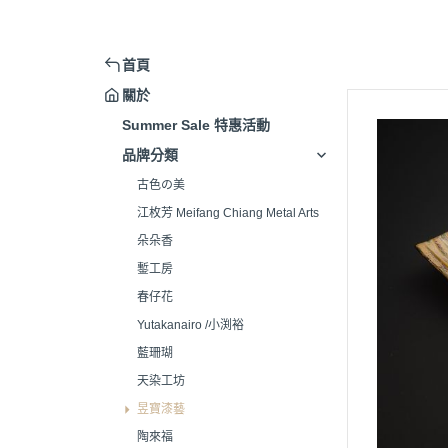
首頁
關於
Summer Sale 特惠活動
品牌分類
古色の美
江枚芳 Meifang Chiang Metal Arts
朵朵香
鏨工房
春仔花
Yutakanairo /小渕裕
藍珊瑚
天染工坊
昱寶漆藝
陶來福