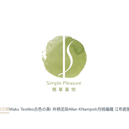
牌分類
Maku Textiles
古色の美/ 弁柄泥染
Allan K
Namjosh
月桃編織 江布妮