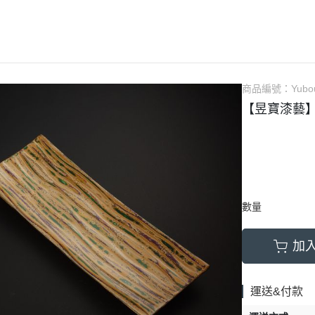
商品編號：
Yubo
【昱寶漆藝
數量
加
運送&付款