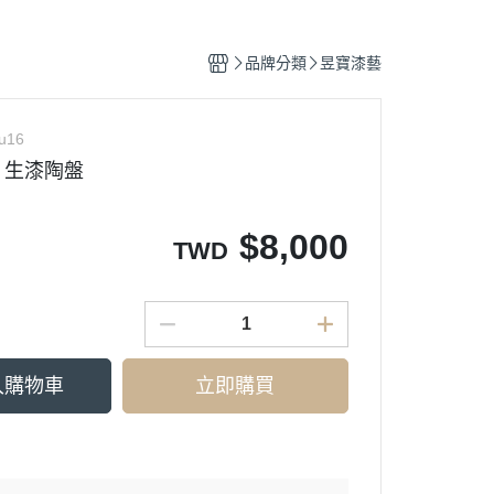
品牌分類
昱寶漆藝
u16
】生漆陶盤
$
8,000
TWD
入購物車
立即購買