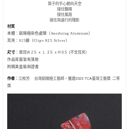
葉子的手心朝向天空
接住豔陽
接住風雨
接住鳥遠行的殘影
材質
本體：鋁陽極染色處理（
Anodizing Aluminum）
耳夾：925銀
（C
lips 925 Silver
）
尺寸
：
單耳W 2.5 x L .3.5 x H 0.5 (不含耳夾）
作品背面皆有落款
附精美盒裝與證書
作者
：
江枚芳 台灣鋁陽極工藝師，
獲選
2023 TCA臺灣工藝獎 二等
獎