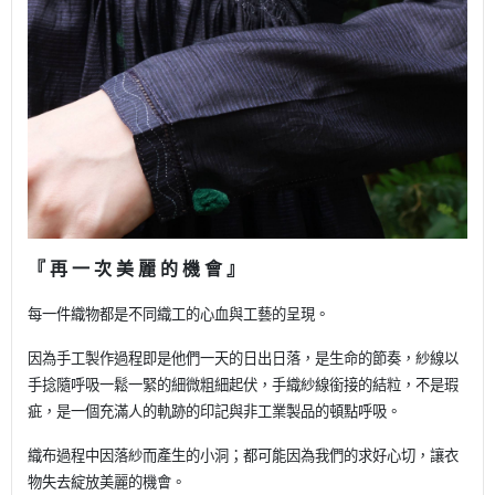
『 再 一 次 美 麗 的 機 會 』
每一件織物都是不同織工的心血與工藝的呈現。
因為手工製作過程即是他們一天的日出日落，是生命的節奏，紗線以
手捻隨呼吸一鬆一緊的細微粗細起伏，手織紗線銜接的結粒，不是瑕
疵，是一個充滿人的軌跡的印記與非工業製品的頓點呼吸。
織布過程中因落紗而產生的小洞；都可能因為我們的求好心切，讓衣
物失去綻放美麗的機會。