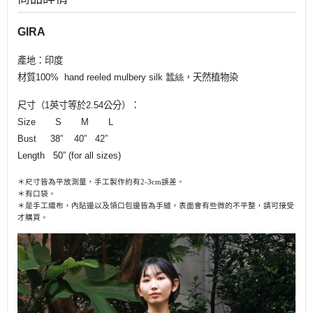
GIRA
產地：印度
材質100
% hand reeled mulbery silk 蠶絲
，
天然植物染
尺寸（1英寸等於2.54公分）：
Size S M L
Bust 38” 40” 42”
Length 50” (for all sizes)
＊尺寸皆為平放測量，手工製作約有
2-3cm
誤差。
＊有口袋。
＊是手工織布，內貼邊以及領口包邊皆為手縫，
表面會有些微的不平整，
請可接受
才購買。