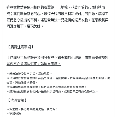
這些衣物然是使用相同的桑蠶絲、卡地棉，花費同等的心血打造而
成；我們就著感恩的心，珍惜天賜的珍貴材料與可用的資源、感恩工
匠們悉心織出的布料，讓這些無法一見鍾情的織品衣物，在您欣賞與
呵護穿著下，展現美好。
購買注意事項
【
】
手作織品工藝也許在某部分有些不夠美觀的小瑕疵，購買前請確認您
是否不介意這些瑕疵，請慎重考慮。
＊
若無法接受其不完美，請勿購買。
＊出貨前皆會檢查並錄影商品之狀態。若因試用、試穿
導致商品與商標有毀損、滅
失等，將依法要求賠償
。
＊
螢幕顯色與明度等因素，照片與實品顏色可能會有些許差異。
＊
購買前歡迎私訊我們另外拍攝以供您確認，或親自來店確認衣物狀況。
洗滌資訊
【
】
＊穿之前，務必先單獨清洗過一次再穿！
＊建議乾洗